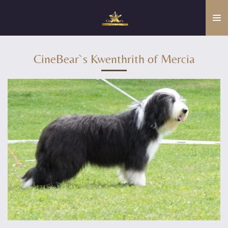
Zum
Hauptinhalt
springen
CineBear`s Kwenthrith of Mercia