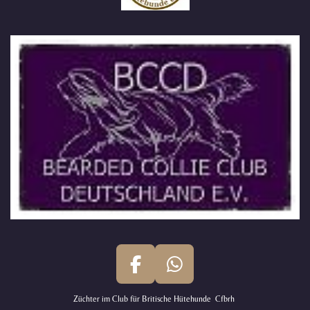
F
W
a
h
Züchter im Club für Britische Hütehunde Cfbrh
c
a