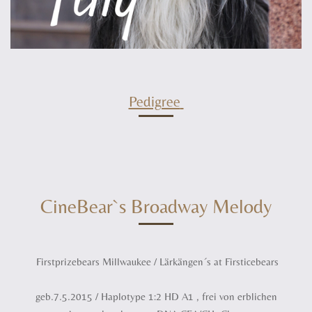
Pedigree
CineBear`s Broadway Melody
Firstprizebears Millwaukee / Lärkängen´s at Firsticebears
geb.7.5.2015 / Haplotype 1:2 HD A1 , frei von erblichen